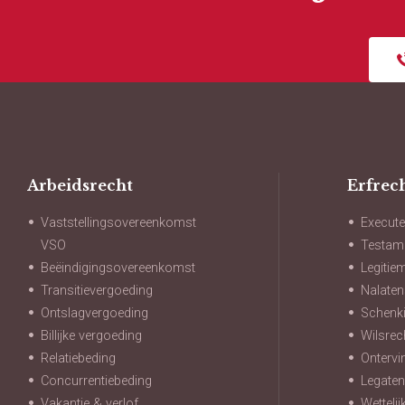
Arbeidsrecht
Erfrec
Vaststellingsovereenkomst
Execute
VSO
Testam
Beëindigingsovereenkomst
Legitie
Transitievergoeding
Nalate
Ontslagvergoeding
Schenki
Billijke vergoeding
Wilsrec
Relatiebeding
Ontervi
Concurrentiebeding
Legate
Vakantie & verlof
Wetteli