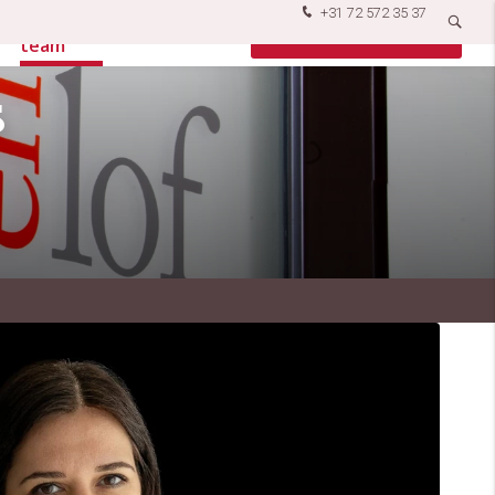
+31 72 572 35 37
Ons
Vacatures
Contact opnemen
team
s