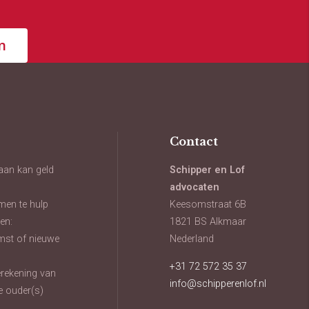
n
Contact
aan kan geld
Schipper en Lof
advocaten
men te hulp
Keesomstraat 6B
en:
1821 BS Alkmaar
mst of nieuwe
Nederland
+31 72 572 35 37
oerekening van
info@schipperenlof.nl
e ouder(s)