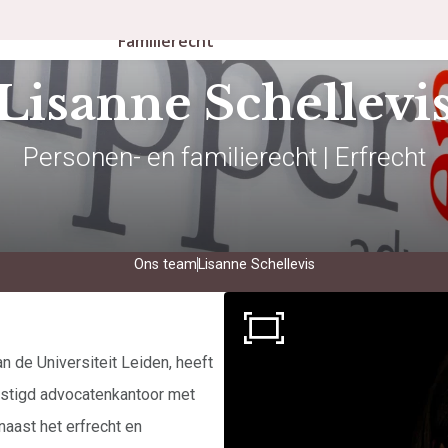
Personen- en
rbeidsrecht
Publicaties
Familierecht
Lisanne Schellevi
Personen- en familierecht | Erfrecht
Ons team
Lisanne Schellevis
n de Universiteit Leiden, heeft
vestigd advocatenkantoor met
naast het erfrecht en