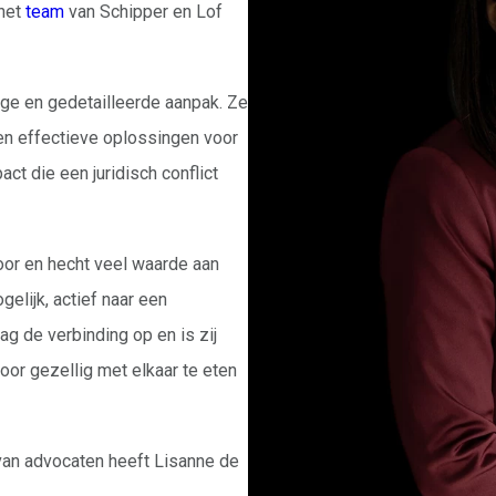
 het
team
van Schipper en Lof
ge en gedetailleerde aanpak. Ze
 en effectieve oplossingen voor
act die een juridisch conflict
oor en hecht veel waarde aan
elijk, actief naar een
aag de verbinding op en is zij
oor gezellig met elkaar te eten
van advocaten heeft Lisanne de