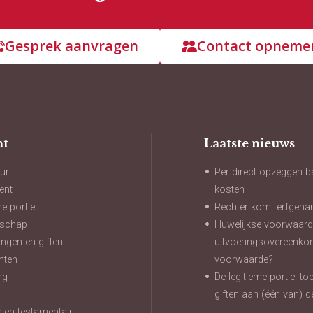
Gesprek aanvragen
Contact opneme
ht
Laatste nieuws
ur
Per direct opzeggen b
ent
kosten
me portie
Rechter komt erfgena
nschap
Huwelijkse voorwaard
ngen en giften
uitvoeringsovereenko
hten
voorwaarde?
ng
De legitieme portie: t
n
giften aan (één van) d
jk en testamentair