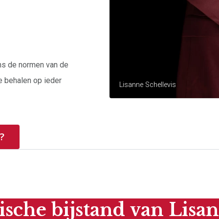
ens de normen van de
e behalen op ieder
Lisanne Schellevis
?
ische bijstand van Lisan