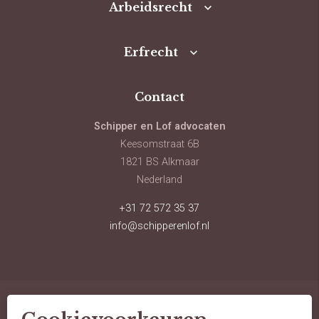
Arbeidsrecht
Erfrecht
Contact
Schipper en Lof advocaten
Keesomstraat 6B
1821 BS Alkmaar
Nederland
+31 72 572 35 37
info@schipperenlof.nl
© schipper en lof advocaten