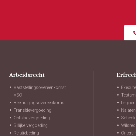
Arbeidsrecht
Erfrec
Vaststellingsovereenkomst
Execute
VSO
Testam
Beëindigingsovereenkomst
Legitie
Transitievergoeding
Nalate
Ontslagvergoeding
Schenki
Billijke vergoeding
Wilsrec
Relatiebeding
Ontervi