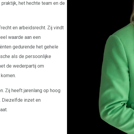
raktijk, het hechte team en de
frecht en arbeidsrecht. Zij vindt
 veel waarde aan een
liënten gedurende het gehele
dische als de persoonlijke
met de wederpartij om
e komen.
. Zij heeft jarenlang op hoog
s. Diezelfde inzet en
aat.