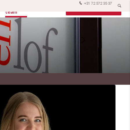
+31 72 572 35 37
Ons
Vacatures
Contact opnemen
team