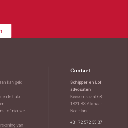
n
Contact
aan kan geld
Schipper en Lof
advocaten
men te hulp
Keesomstraat 6B
en:
1821 BS Alkmaar
mst of nieuwe
Nederland
+31 72 572 35 37
oerekening van