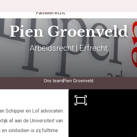
Personen- en
rbeidsrecht
Publicaties
Familierecht
Pien Groenveld
Arbeidsrecht | Erfrecht
Ons team
Pien Groenveld
an Schipper en Lof advocaten.
tijk af aan de Universiteit van
en sindsdien is zij fulltime