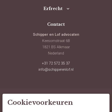
Erfrecht
Contact
Schipper en Lof advocaten
Keesomstraat 6B
1821 BS Alkmaar
Nederland
+31 72 572 35 37
info@schipperenlof.nl
Cookievoorkeuren
© schipper en lof advocaten
sitemap