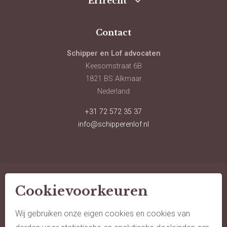
Erfrecht
Contact
Schipper en Lof advocaten
Keesomstraat 6B
1821 BS Alkmaar
Nederland
+31 72 572 35 37
info@schipperenlof.nl
Cookievoorkeuren
© schipper en lof advocaten
sitemap
Wij gebruiken onze eigen cookies en cookies van