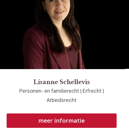
Lisanne Schellevis
Personen- en familierecht | Erfrecht |
Arbeidsrecht
meer informatie