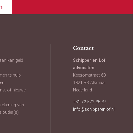
n
Contact
aan kan geld
Schipper en Lof
advocaten
men te hulp
Keesomstraat 6B
en:
1821 BS Alkmaar
mst of nieuwe
Nederland
+31 72 572 35 37
oerekening van
info@schipperenlof.nl
e ouder(s)