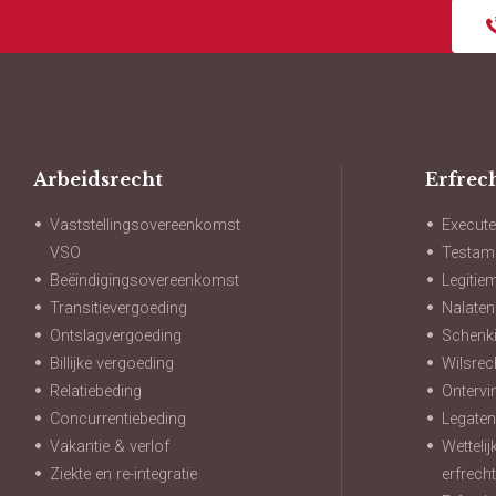
Arbeidsrecht
Erfrec
Vaststellingsovereenkomst
Execute
VSO
Testam
Beëindigingsovereenkomst
Legitie
Transitievergoeding
Nalate
Ontslagvergoeding
Schenki
Billijke vergoeding
Wilsrec
Relatiebeding
Ontervi
Concurrentiebeding
Legate
Vakantie & verlof
Wetteli
Ziekte en re-integratie
erfrech