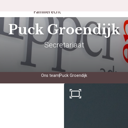
Personen- en
rbeidsrecht
Publicaties
Familierecht
Puck Groendijk
Secretariaat
Ons team
Puck Groendijk