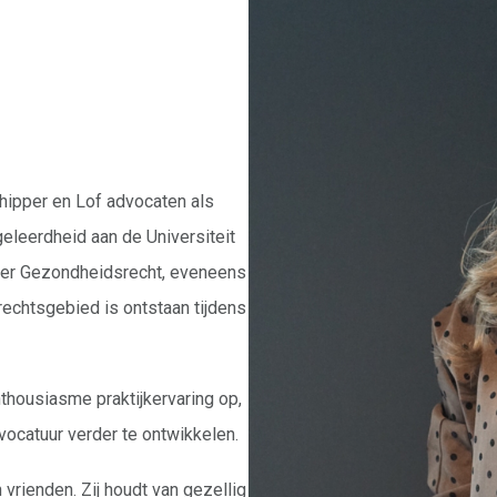
chipper en Lof advocaten als
eleerdheid aan de Universiteit
ter Gezondheidsrecht, eveneens
rechtsgebied is ontstaan tijdens
thousiasme praktijkervaring op,
dvocatuur verder te ontwikkelen.
n vrienden. Zij houdt van gezellig