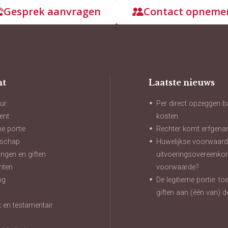
Gesprek aanvragen
Contact opneme
ht
Laatste nieuws
ur
Per direct opzeggen b
ent
kosten
me portie
Rechter komt erfgena
nschap
Huwelijkse voorwaard
ngen en giften
uitvoeringsovereenko
hten
voorwaarde?
ng
De legitieme portie: t
n
giften aan (één van) d
jk en testamentair
t