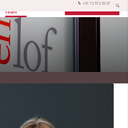
+31 72 572 35 37
Ons
Vacatures
Contact opnemen
team