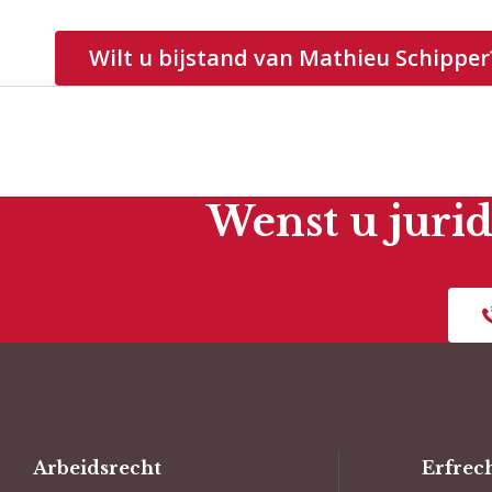
Wilt u bijstand van Mathieu Schipper
Wenst u jurid
Arbeidsrecht
Erfrec