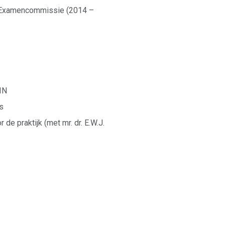
d Examencommissie (2014 –
IN
s
de praktijk (met mr. dr. E.W.J.