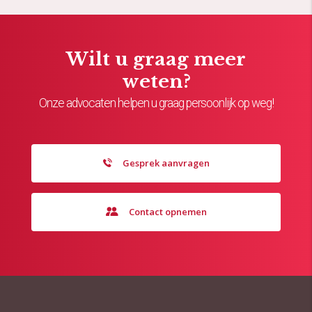
Wilt u graag meer
weten?
Onze advocaten helpen u graag persoonlijk op weg!
Gesprek aanvragen
Contact opnemen