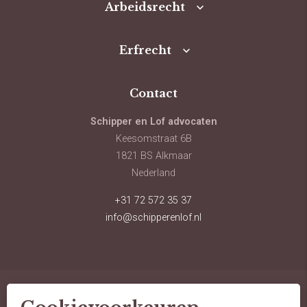
Arbeidsrecht
Erfrecht
Contact
Schipper en Lof advocaten
Keesomstraat 6B
1821 BS Alkmaar
Nederland
+31 72 572 35 37
info@schipperenlof.nl
© schipper en lof advocaten