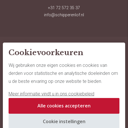
+31 72 572 35 37
info@schipperenlof.nl
Cookievoorkeuren
© schipper en lof advocaten
sitemap
Wij gebruiken onze eigen cookies en cookies van
derden voor statistische en analytische doeleinden om
algemene voorwaarden
u de beste ervaring op onze website te bieden.
cookie policy
Meer informatie vindt u in ons cookiebeleid
kantoorklachtenregeling
Alle cookies accepteren
website door webstart
Cookie instellingen