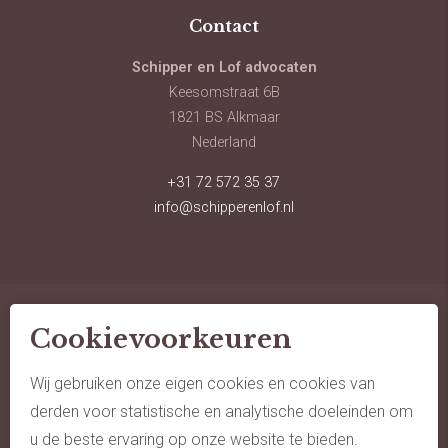
Contact
Schipper en Lof advocaten
Keesomstraat 6B
1821 BS Alkmaar
Nederland
+31 72 572 35 37
info@schipperenlof.nl
Cookievoorkeuren
© schipper en lof advocaten
sitemap
Wij gebruiken onze eigen cookies en cookies van
derden voor statistische en analytische doeleinden om
algemene voorwaarden
u de beste ervaring op onze website te bieden.