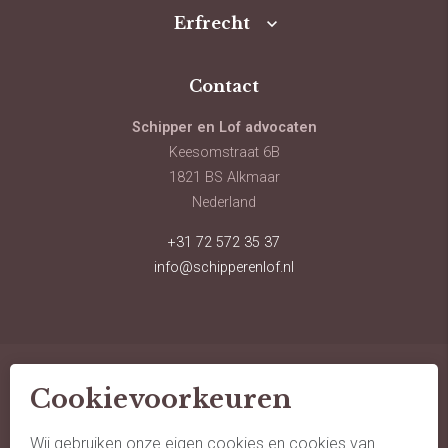
Erfrecht
Contact
Schipper en Lof advocaten
Keesomstraat 6B
1821 BS Alkmaar
Nederland
+31 72 572 35 37
info@schipperenlof.nl
Cookievoorkeuren
© schipper en lof advocaten
sitemap
Wij gebruiken onze eigen cookies en cookies van