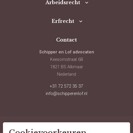
Arbeidsrecht
Erfrecht
Contact
Schipper en Lof advocaten
Keesomstraat 6B
1821 BS Alkmaar
Nederland
+31 72 572 35 37
info@schipperenlof.nl
Cookievoorkeuren
© schipper en lof advocaten