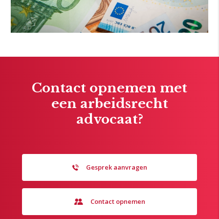
Contact opnemen met
een arbeidsrecht
advocaat?
Gesprek aanvragen
Contact opnemen