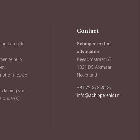
Contact
aan kan geld
Schipper en Lof
advocaten
men te hulp
Keesomstraat 6B
en:
1821 BS Alkmaar
mst of nieuwe
Nederland
+31 72 572 35 37
oerekening van
info@schipperenlof.nl
e ouder(s)