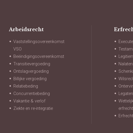
Arbeidsrecht
Erfrec
Vaststellingsovereenkomst
Execute
VSO
Testam
Beëindigingsovereenkomst
Legitie
Transitievergoeding
Nalate
Ontslagvergoeding
Schenki
Billijke vergoeding
Wilsrec
Relatiebeding
Ontervi
Concurrentiebeding
Legate
Vakantie & verlof
Wetteli
Ziekte en re-integratie
erfrech
Erfrech