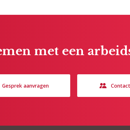
men met een arbeids
Gesprek aanvragen
Contac