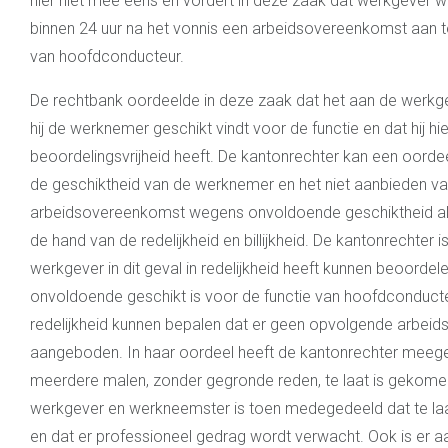
hier niet mee eens en vordert in deze zaak dat werkgever 
binnen 24 uur na het vonnis een arbeidsovereenkomst aan t
van hoofdconducteur.
De rechtbank oordeelde in deze zaak dat het aan de werkg
hij de werknemer geschikt vindt voor de functie en dat hij hie
beoordelingsvrijheid heeft. De kantonrechter kan een oord
de geschiktheid van de werknemer en het niet aanbieden v
arbeidsovereenkomst wegens onvoldoende geschiktheid al
de hand van de redelijkheid en billijkheid. De kantonrechter 
werkgever in dit geval in redelijkheid heeft kunnen beoorde
onvoldoende geschikt is voor de functie van hoofdconducteur
redelijkheid kunnen bepalen dat er geen opvolgende arbei
aangeboden. In haar oordeel heeft de kantonrechter mee
meerdere malen, zonder gegronde reden, te laat is gekome
werkgever en werkneemster is toen medegedeeld dat te la
en dat er professioneel gedrag wordt verwacht. Ook is er 