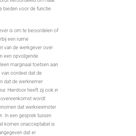
wordt veroordeeld om haar
e bieden voor de functie
ever is om te beoordelen of
rbij een ruime
eel van de werkgever over
an een opvolgende
leen marginaal toetsen aan
is van oordeel dat de
len dat de werknemer
. Hierdoor heeft zij ook in
dsovereenkomst wordt
genomen dat werkneemster
n. In een gesprek tussen
at komen onacceptabel is
aangegeven dat er