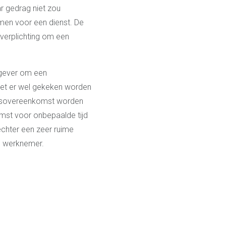
 gedrag niet zou
men voor een dienst. De
 verplichting om een
kgever om een
et er wel gekeken worden
idsovereenkomst worden
mst voor onbepaalde tijd
echter een zeer ruime
de werknemer.