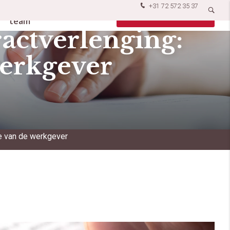
+31 72 572 35 37
Ons
Vacatures
Contact opnemen
team
ractverlenging:
werkgever
te van de werkgever