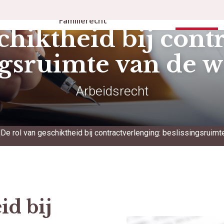
Personen- en
rbeidsrecht
Publicaties
Familierecht
chiktheid bij cont
ngsruimte van de 
Arbeidsrecht
De rol van geschiktheid bij contractverlenging: beslissingsruim
id bij