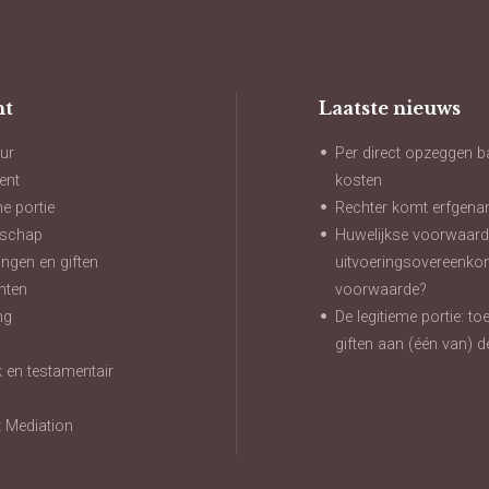
ht
Laatste nieuws
ur
Per direct opzeggen b
ent
kosten
me portie
Rechter komt erfgena
nschap
Huwelijkse voorwaard
ngen en giften
uitvoeringsovereenko
hten
voorwaarde?
ng
De legitieme portie: t
n
giften aan (één van) d
jk en testamentair
t
t Mediation