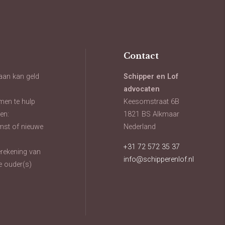
Contact
aan kan geld
Schipper en Lof
advocaten
men te hulp
Keesomstraat 6B
en:
1821 BS Alkmaar
mst of nieuwe
Nederland
+31 72 572 35 37
oerekening van
info@schipperenlof.nl
e ouder(s)