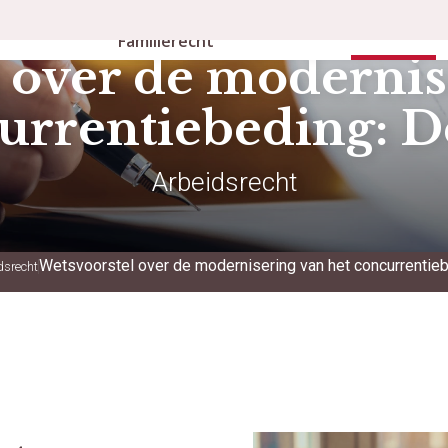
Personen- en
rbeidsrecht
Publicaties
Familierecht
 over de modernis
urrentiebeding: De
Arbeidsrecht
Wetsvoorstel over de modernisering van het concurrentieb
dsrecht