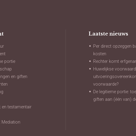
ht
Laatste nieuws
ur
Per direct opzeggen b
ent
kosten
me portie
Rechter komt erfgena
nschap
Huwelijkse voorwaard
ngen en giften
uitvoeringsovereenko
hten
voorwaarde?
ng
De legitieme portie: t
n
giften aan (één van) d
jk en testamentair
t
t Mediation