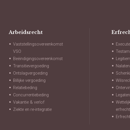
Arbeidsrecht
Erfrec
Vaststellingsovereenkomst
Execute
VSO
Testam
Beëindigingsovereenkomst
Legitie
Transitievergoeding
Nalate
Ontslagvergoeding
Schenki
Billijke vergoeding
Wilsrec
Relatiebeding
Ontervi
Concurrentiebeding
Legate
Vakantie & verlof
Wetteli
Ziekte en re-integratie
erfrech
Erfrech