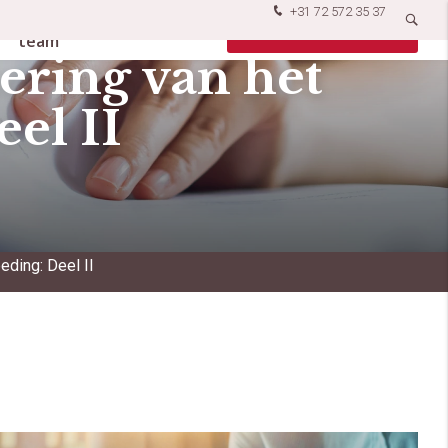
+31 72 572 35 37
Ons
Vacatures
Contact opnemen
team
ering van het
el II
eding: Deel II