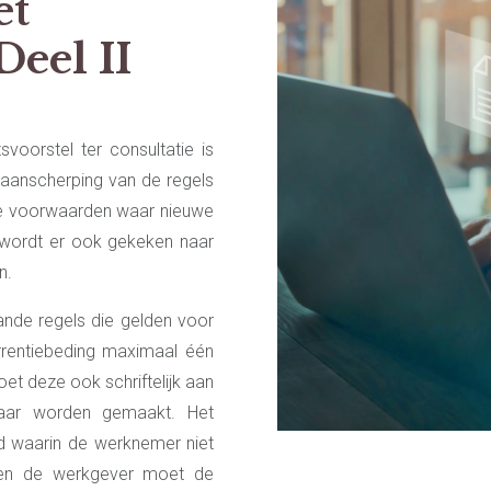
et
Deel II
voorstel ter consultatie is
 aanscherping van de regels
de voorwaarden waar nieuwe
wordt er ook gekeken naar
n.
nde regels die gelden voor
rrentiebeding maximaal één
et deze ook schriftelijk aan
baar worden gemaakt. Het
ed waarin de werknemer niet
g en de werkgever moet de