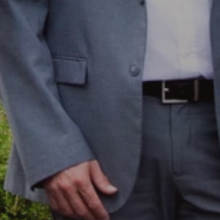
ondernemingsraad
Personen- en Familierecht
Echtscheiding
Ontbinding geregistreerd partnerschap
Verbreking samenleving
Alimentatie
Kinderen
Afstamming
Beschermingsmaatregelen
Publicaties
Erfrecht
Arbeidsrecht
Personen- en Familierecht
Ons team
Mathieu Schipper
Lisanne Schellevis
Pien Groenveld
Lindsey Bond
Judith Schouten-Beers
Puck Groendijk
Mariëtte van Slooten-Smit