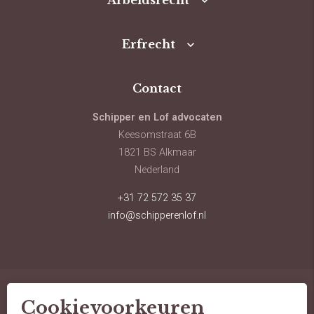
Arbeidsrecht
Erfrecht
Contact
Schipper en Lof advocaten
Keesomstraat 6B
1821 BS Alkmaar
Nederland
+31 72 572 35 37
info@schipperenlof.nl
Cookievoorkeuren
© schipper en lof advocaten